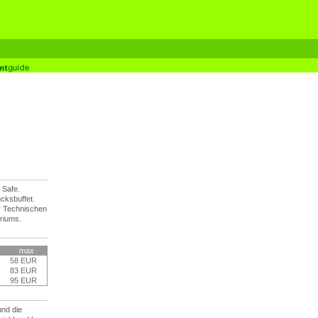
 Safe.
ücksbuffet.
er Technischen
riums.
max
58 EUR
83 EUR
95 EUR
und die