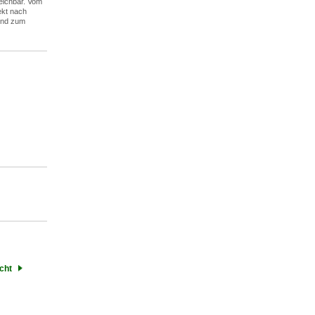
eichbar. Vom
ekt nach
und zum
cht