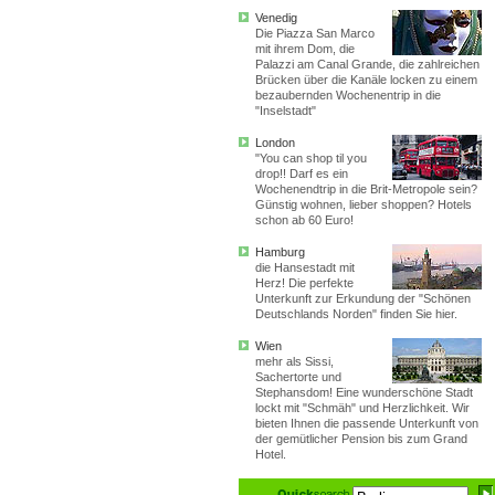
Venedig
Die Piazza San Marco
mit ihrem Dom, die
Palazzi am Canal Grande, die zahlreichen
Brücken über die Kanäle locken zu einem
bezaubernden Wochenentrip in die
"Inselstadt"
London
"You can shop til you
drop!! Darf es ein
Wochenendtrip in die Brit-Metropole sein?
Günstig wohnen, lieber shoppen? Hotels
schon ab 60 Euro!
Hamburg
die Hansestadt mit
Herz! Die perfekte
Unterkunft zur Erkundung der "Schönen
Deutschlands Norden" finden Sie hier.
Wien
mehr als Sissi,
Sachertorte und
Stephansdom! Eine wunderschöne Stadt
lockt mit "Schmäh" und Herzlichkeit. Wir
bieten Ihnen die passende Unterkunft von
der gemütlicher Pension bis zum Grand
Hotel.