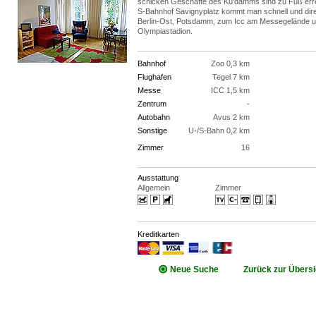
schicken Geschäfte des Ku'damms sind zu Fuß err
S-Bahnhof Savignyplatz kommt man schnell und dir
Berlin-Ost, Potsdamm, zum Icc am Messegelände 
Olympiastadion.
Bahnhof
Zoo 0,3 km
Flughafen
Tegel 7 km
Messe
ICC 1,5 km
Zentrum
-
Autobahn
Avus 2 km
Sonstige
U-/S-Bahn 0,2 km
Zimmer
16
Ausstattung
Allgemein
Zimmer
Kreditkarten
Neue Suche
Zurück zur Übersi