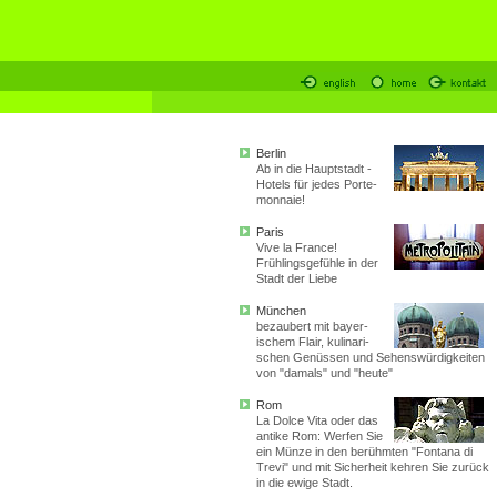
Berlin
Ab in die Hauptstadt -
Hotels für jedes Porte-
monnaie!
Paris
Vive la France!
Frühlingsgefühle in der
Stadt der Liebe
München
bezaubert mit bayer-
ischem Flair, kulinari-
schen Genüssen und Sehenswürdigkeiten
von "damals" und "heute"
Rom
La Dolce Vita oder das
antike Rom: Werfen Sie
ein Münze in den berühmten "Fontana di
Trevi" und mit Sicherheit kehren Sie zurück
in die ewige Stadt.