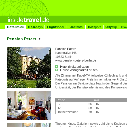
Pension Peters
Pension Peters
Kantstraße 146
10623 Berlin
www.pension-peters-berlin.de
Hotel direkt anfragen
Online Verfügbarkeit prüfen
Alle Zimmer mit Kabel-TV, teilweise Kühlschrank und
Kategorie auf Anfrage. Preis immer inklusive Frühst
Die Pension am Savignyplatz liegt in der Gegend d
Universität, der Kunstakademie und des Konservato
Preise
min
EZ
36 EUR
DZ
68 EUR
Dreibettzimmer
78 EUR
Theater, Kinos, Galerien, sowie zahlreiche Kneipen 