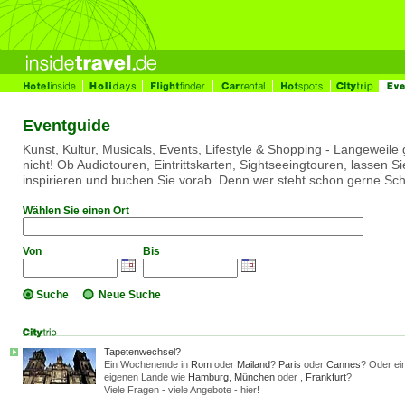
Eventguide
Kunst, Kultur, Musicals, Events, Lifestyle & Shopping - Langeweile 
nicht! Ob Audiotouren, Eintrittskarten, Sightseeingtouren, lassen Si
inspirieren und buchen Sie vorab. Denn wer steht schon gerne Sc
Wählen Sie einen Ort
Von
Bis
Suche
Neue Suche
Tapetenwechsel?
Ein Wochenende in
Rom
oder
Mailand
?
Paris
oder
Cannes
? Oder ein
eigenen Lande wie
Hamburg
,
München
oder ,
Frankfurt
?
Viele Fragen - viele Angebote - hier!